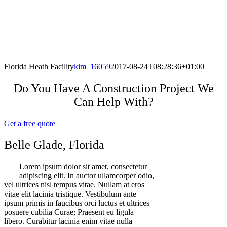
Florida Heath Facility
kim_16059
2017-08-24T08:28:36+01:00
Do You Have A Construction Project We
Can Help With?
Get a free quote
Belle Glade, Florida
Lorem ipsum dolor sit amet, consectetur
adipiscing elit. In auctor ullamcorper odio,
vel ultrices nisl tempus vitae. Nullam at eros
vitae elit lacinia tristique. Vestibulum ante
ipsum primis in faucibus orci luctus et ultrices
posuere cubilia Curae; Praesent eu ligula
libero. Curabitur lacinia enim vitae nulla