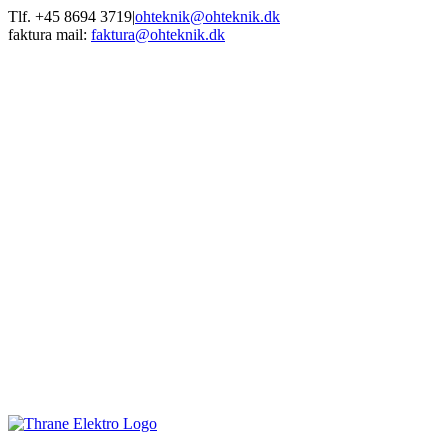
Skip
Tlf. +45 8694 3719
|
ohteknik@ohteknik.dk
to
faktura mail:
faktura@ohteknik.dk
content