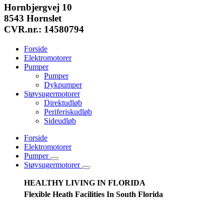
Hornbjergvej 10
8543 Hornslet
CVR.nr.: 14580794
Forside
Elektromotorer
Pumper
Pumper
Dykpumper
Støvsugermotorer
Direktudløb
Periferiskudløb
Sideudløb
Forside
Elektromotorer
Pumper
Støvsugermotorer
HEALTHY LIVING IN FLORIDA
Flexible Heath Facilities In South Florida